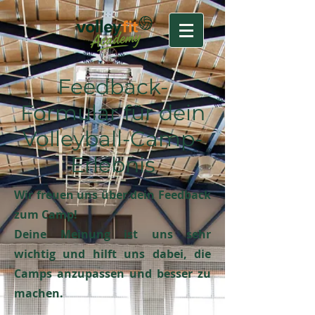
Feedback-
Formular für dein
Volleyball-Camp-
Erlebnis
Wir freuen uns über dein Feedback
zum Camp!
Deine Meinung ist uns sehr
wichtig und hilft uns dabei, die
Camps anzupassen und besser zu
machen.